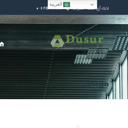
العربية
٠١٠٢٥٢٩٩٧٤٤ +
لديك أي أسئلة؟ اتصل بنا!
من نحن