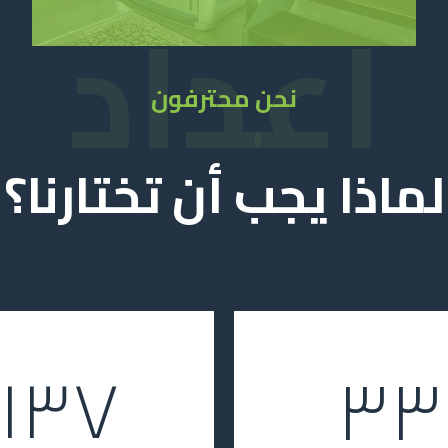
أعداد
نحن محترفون
لماذا يجب أن تختارنا؟
١,٦١٢
٧٠