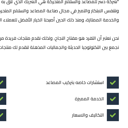
"شركة دسر للمصاعد والسلالم المتحركة هي الشريك الذي تثق به ل
ونتنفس الابتكار والتميز في مجال صناعة المصاعد والسلالم المت
والخدمة الممتازة، ومنذ ذلك الحين أصبحنا الخيار الأفضل للعملاء ا
نحن نعتبر أن التفرد هو مفتاح النجاح، ولذلك نقدم منتجات فريدة من
نجمع بين التكنولوجيا الحديثة والجماليات المذهلة لنقدم لك منتجات
استشارات خاصه بتركيب المصاعد
الخدمة المميزة
التكاليف والاسعار