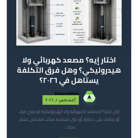
اختار إيه؟ مصعد كهربائي ولا
هيدروليكي؟ وهل فرق التكلفة
يستاهل في ٢٠٢٦؟
Dusuradmin
أغسطس ١, ٢٠٢٦
ازاي تختار؟ المصاعد الكهربائية ولا الهيدروليكية! لو بتبني فيلا،
أو بتشرف على عمارة، أو حتى بتستشير مكتب هندسي عشان
يحدد ...