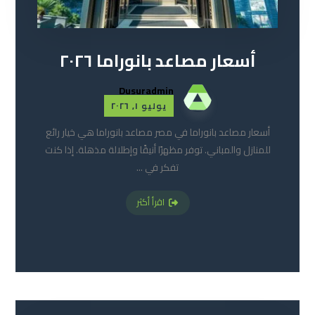
أسعار مصاعد بانوراما ٢٠٢٦
Dusuradmin
يوليو ١, ٢٠٢٦
أسعار مصاعد بانوراما في مصر مصاعد بانوراما هي خيار رائع
للمنازل والمباني. توفر مظهرًا أنيقًا وإطلالة مذهلة. إذا كنت
تفكر في ...
اقرأ أكثر