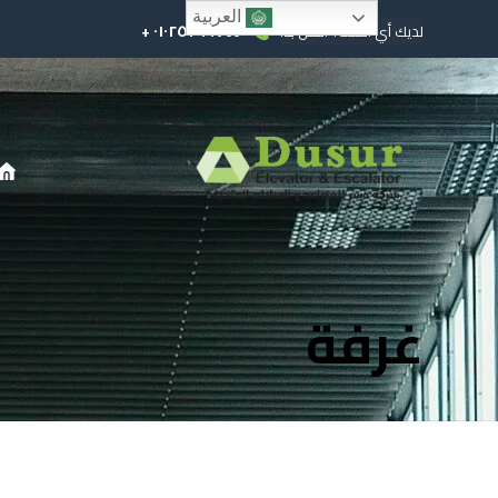
العربية
٠١٠٢٥٢٩٩٧٤٤ +
لديك أي أسئلة؟ اتصل بنا!
غرفة