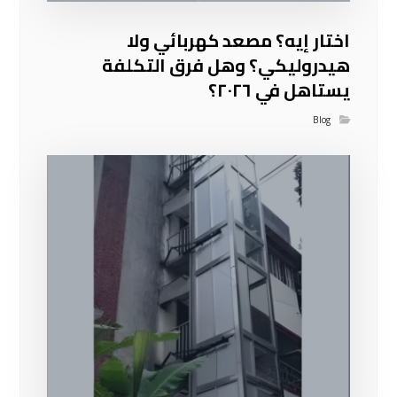
اختار إيه؟ مصعد كهربائي ولا
هيدروليكي؟ وهل فرق التكلفة
يستاهل في ٢٠٢٦؟
Blog