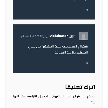
رد
يقول
Abdalnaser
:
يونيو ٢٧, ٢٠٢٤ الساعة ١:٠٨ م
شكراا ع المعلومات جيدة للمبتدئين في مجال
المصاعد وتنمية المعرفة
رد
اترك تعليقاً
لن يتم نشر عنوان بريدك الإلكتروني.
الحقول الإلزامية مشار إليها
بـ
*