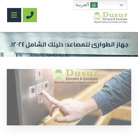
العربية
جهاز الطوارئ للمصاعد: دليلك الشامل ٢٠٢٤!.