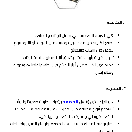
١.
الكابينة
:
هي الغرفة المعدنية التي تحمل الركاب والبضائع.
تُصنع الكابينة من مواد قوية ومتينة مثل الفولاذ أو الألومنيوم
لتحمل وزن الركاب والبضائع.
تُجهز الكابينة بأبواب تُفتح وتُغلق آليًا لضمان سلامة الركاب.
قد تحتوي الكابينة على أزرار للتحكم في اتجاهها وإضاءة وتهوية
ونظام إنذار.
٢. المحرك:
هو الجزء الذي يُشغل
المصعد
ويُحرك الكابينة صعودًا ونزولًا.
تُستخدم أنواع مختلفة من المحركات في المصاعد، مثل محركات
الدفع الكهربائي ومحركات الدفع الهيدروليكي.
تُختار نوعية المحرك حسب سعة المصعد وارتفاع المبنى واحتياجات
الاستخدام.