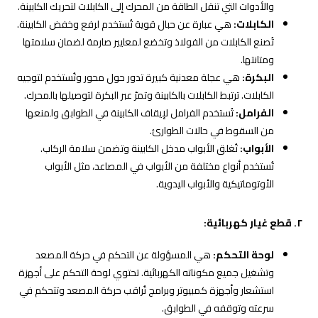
والأدوات التي تنقل الطاقة من المحرك إلى الكابلات لتحريك الكابينة.
الكابلات:
هي عبارة عن حبال قوية تُستخدم لرفع وخفض الكابينة.
تُصنع الكابلات من الفولاذ وتخضع لمعايير صارمة لضمان سلامتها
ومتانتها.
البكرة:
هي عجلة معدنية كبيرة تدور حول محور وتُستخدم لتوجيه
الكابلات. ترتبط الكابلات بالكابينة وتمرّ عبر البكرة لتوصيلها بالمحرك.
الفرامل:
تُستخدم الفرامل لإيقاف الكابينة في الطوابق ولمنعها
من السقوط في حالات الطوارئ.
الأبواب:
تُغلق الأبواب مدخل الكابينة وتضمن سلامة الركاب.
تُستخدم أنواع مختلفة من الأبواب في المصاعد، مثل الأبواب
الأوتوماتيكية والأبواب اليدوية.
٢. قطع غيار كهربائية:
لوحة التحكم:
هي المسؤولة عن التحكم في حركة المصعد
وتشغيل جميع مكوناته الكهربائية. تحتوي لوحة التحكم على أجهزة
استشعار وأجهزة كمبيوتر وبرامج تُراقب حركة المصعد وتتحكم في
سرعته وتوقفه في الطوابق.