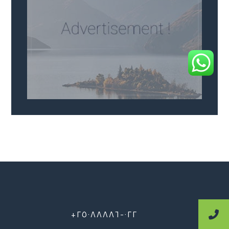
٠٢٢-٢٥٠٨٨٨٨٦+