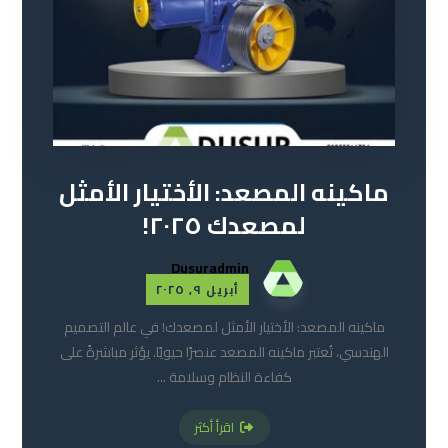
ماكينه المصعد: الأختيار الأمثل
لمصعدك ٢٠٢٥!
Dusuradmin
أبريل ٩, ٢٠٢٥
ماكينه المصعد: الأختيار الأمثل لمصعدك! في عالم التصميم
الهندسي، تُعتبر ماكينه المصعد عنصرًا حيويًا. يؤثر مباشرةً على
كفاءة النظام وسلامة ...
اقرأ أكثر