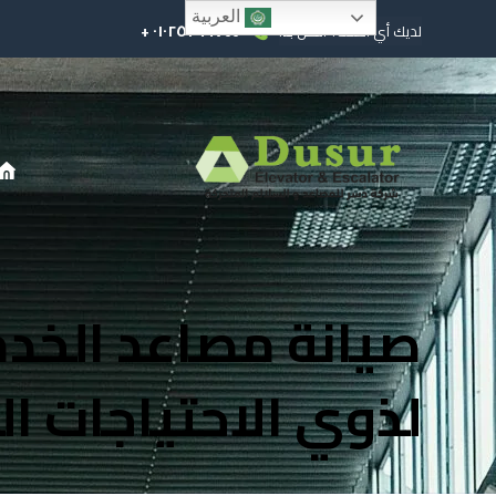
العربية
٠١٠٢٥٢٩٩٧٤٤ +
لديك أي أسئلة؟ اتصل بنا!
صيانة مصاعد الخد
لذوي الاحتياجات ا