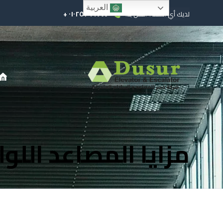
العربية
٠١٠٢٥٢٩٩٧٤٤ +
لديك أي أسئلة؟ اتصل بنا!
مزايا المصاعد اللول