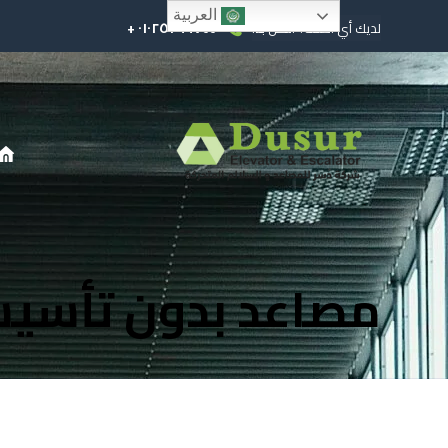
العربية
٠١٠٢٥٢٩٩٧٤٤ +
لديك أي أسئلة؟ اتصل بنا!
مصاعد بدون تأسي