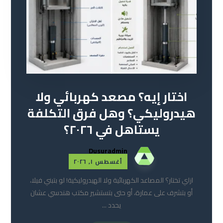
اختار إيه؟ مصعد كهربائي ولا
هيدروليكي؟ وهل فرق التكلفة
يستاهل في ٢٠٢٦؟
Dusuradmin
أغسطس ١, ٢٠٢٦
ازاي تختار؟ المصاعد الكهربائية ولا الهيدروليكية! لو بتبني فيلا،
أو بتشرف على عمارة، أو حتى بتستشير مكتب هندسي عشان
يحدد ...